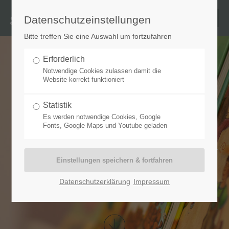
Datenschutzeinstellungen
Bitte treffen Sie eine Auswahl um fortzufahren
Erforderlich
Notwendige Cookies zulassen damit die
Website korrekt funktioniert
Logopädie für Kinder
Statistik
Es werden notwendige Cookies, Google
Fonts, Google Maps und Youtube geladen
Die Entscheidung über die Notwendigkeit einer
logopädischen Behandlung liegt beim zuständigen Arzt oder
Kinderarzt. Nach einer gründlichen Untersuchung kann
dieser bei festgestelltem Bedarf eine Verordnung für eine
Datenschutzerklärung
Impressum
logopädische Therapie ausstellen.